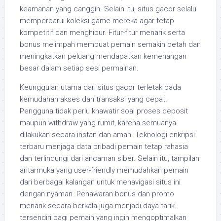
keamanan yang canggih. Selain itu, situs gacor selalu
memperbarui koleksi game mereka agar tetap
kompetitif dan menghibur. Fitur-fitur menarik serta
bonus melimpah membuat pemain semakin betah dan
meningkatkan peluang mendapatkan kemenangan
besar dalam setiap sesi permainan.
Keunggulan utama dari situs gacor terletak pada
kemudahan akses dan transaksi yang cepat.
Pengguna tidak perlu khawatir soal proses deposit
maupun withdraw yang rumit, karena semuanya
dilakukan secara instan dan aman. Teknologi enkripsi
terbaru menjaga data pribadi pemain tetap rahasia
dan terlindungi dari ancaman siber. Selain itu, tampilan
antarmuka yang user-friendly memudahkan pemain
dari berbagai kalangan untuk menavigasi situs ini
dengan nyaman. Penawaran bonus dan promo
menarik secara berkala juga menjadi daya tarik
tersendiri bagi pemain yang ingin mengoptimalkan