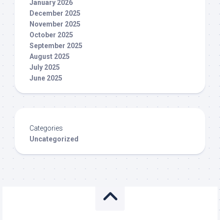
January 2026
December 2025
November 2025
October 2025
September 2025
August 2025
July 2025
June 2025
Categories
Uncategorized