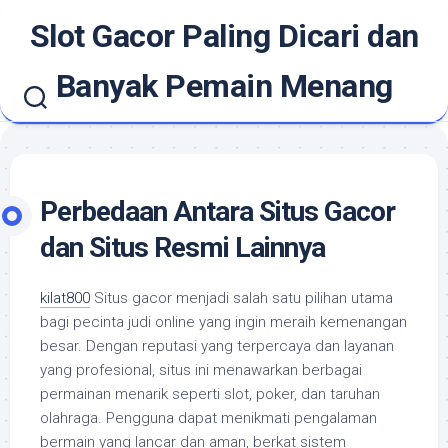
Skip
Slot Gacor Paling Dicari dan
to
content
Banyak Pemain Menang
Perbedaan Antara Situs Gacor
dan Situs Resmi Lainnya
kilat800
Situs gacor menjadi salah satu pilihan utama
bagi pecinta judi online yang ingin meraih kemenangan
besar. Dengan reputasi yang terpercaya dan layanan
yang profesional, situs ini menawarkan berbagai
permainan menarik seperti slot, poker, dan taruhan
olahraga. Pengguna dapat menikmati pengalaman
bermain yang lancar dan aman, berkat sistem