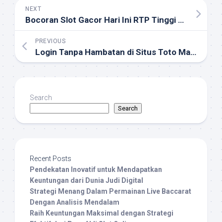
NEXT
Bocoran Slot Gacor Hari Ini RTP Tinggi Tanpa Kendala
PREVIOUS
Login Tanpa Hambatan di Situs Toto Macau Terbaru
Search
Search
Recent Posts
Pendekatan Inovatif untuk Mendapatkan
Keuntungan dari Dunia Judi Digital
Strategi Menang Dalam Permainan Live Baccarat
Dengan Analisis Mendalam
Raih Keuntungan Maksimal dengan Strategi