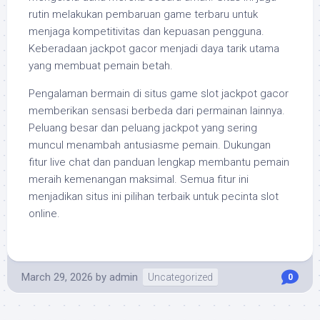
rutin melakukan pembaruan game terbaru untuk
menjaga kompetitivitas dan kepuasan pengguna.
Keberadaan jackpot gacor menjadi daya tarik utama
yang membuat pemain betah.
Pengalaman bermain di situs game slot jackpot gacor
memberikan sensasi berbeda dari permainan lainnya.
Peluang besar dan peluang jackpot yang sering
muncul menambah antusiasme pemain. Dukungan
fitur live chat dan panduan lengkap membantu pemain
meraih kemenangan maksimal. Semua fitur ini
menjadikan situs ini pilihan terbaik untuk pecinta slot
online.
March 29, 2026
by
admin
Uncategorized
0