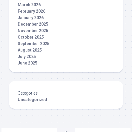
March 2026
February 2026
January 2026
December 2025
November 2025
October 2025
September 2025
August 2025
July 2025
June 2025
Categories
Uncategorized