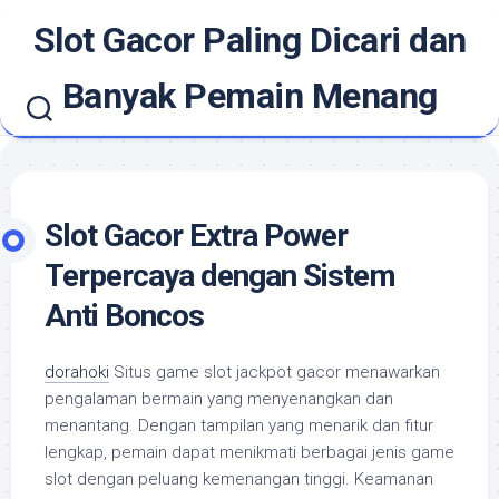
Skip
Slot Gacor Paling Dicari dan
to
content
Banyak Pemain Menang
Slot Gacor Extra Power
Terpercaya dengan Sistem
Anti Boncos
dorahoki
Situs game slot jackpot gacor menawarkan
pengalaman bermain yang menyenangkan dan
menantang. Dengan tampilan yang menarik dan fitur
lengkap, pemain dapat menikmati berbagai jenis game
slot dengan peluang kemenangan tinggi. Keamanan