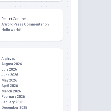
Recent Comments
A WordPress Commenter
on
Hello world!
Archives
August 2026
July 2026
June 2026
May 2026
April 2026
March 2026
February 2026
January 2026
December 2025