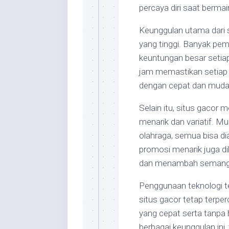
percaya diri saat bermai
Keunggulan utama dari s
yang tinggi. Banyak p
keuntungan besar setiap 
jam memastikan setiap 
dengan cepat dan muda
Selain itu, situs gacor
menarik dan variatif. Mul
olahraga, semua bisa d
promosi menarik juga d
dan menambah semanga
Penggunaan teknologi 
situs gacor tetap terp
yang cepat serta tanpa
berbagai keunggulan ini, 