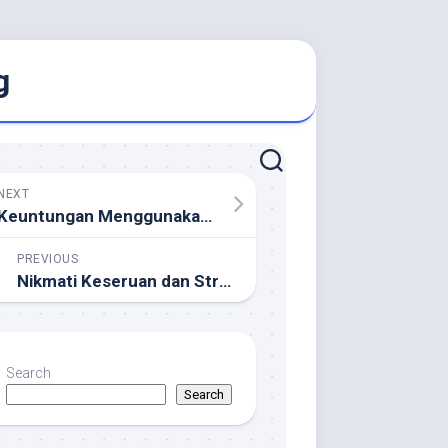
g
NEXT
Keuntungan Menggunakan Aplikasi Mobile dari Situs Gacor Terpercaya
PREVIOUS
Nikmati Keseruan dan Strategi dalam Dunia Permainan Slot Online
Search
Search