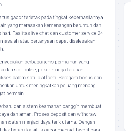
n.
itus gacor terletak pada tingkat keberhasilannya
emain yang merasakan kemenangan beruntun dan
hari. Fasilitas live chat dan customer service 24
masalah atau pertanyaan dapat diselesaikan
h.
 menyediakan berbagai jenis permainan yang
ai dari slot online, poker, hingga taruhan
iakses dalam satu platform. Beragam bonus dan
iberikan untuk meningkatkan peluang menang
t bermain.
terbaru dan sistem keamanan canggih membuat
ercaya dan aman. Proses deposit dan withdraw
 hambatan menjadi daya tarik utama. Dengan
tidak heran jika situs gacor menjadi favorit para