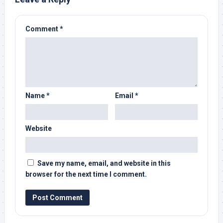
Comment
*
Name
*
Email
*
Website
Save my name, email, and website in this
browser for the next time I comment.