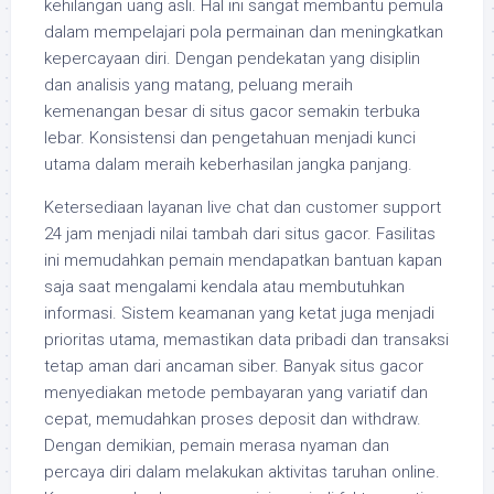
kehilangan uang asli. Hal ini sangat membantu pemula
dalam mempelajari pola permainan dan meningkatkan
kepercayaan diri. Dengan pendekatan yang disiplin
dan analisis yang matang, peluang meraih
kemenangan besar di situs gacor semakin terbuka
lebar. Konsistensi dan pengetahuan menjadi kunci
utama dalam meraih keberhasilan jangka panjang.
Ketersediaan layanan live chat dan customer support
24 jam menjadi nilai tambah dari situs gacor. Fasilitas
ini memudahkan pemain mendapatkan bantuan kapan
saja saat mengalami kendala atau membutuhkan
informasi. Sistem keamanan yang ketat juga menjadi
prioritas utama, memastikan data pribadi dan transaksi
tetap aman dari ancaman siber. Banyak situs gacor
menyediakan metode pembayaran yang variatif dan
cepat, memudahkan proses deposit dan withdraw.
Dengan demikian, pemain merasa nyaman dan
percaya diri dalam melakukan aktivitas taruhan online.