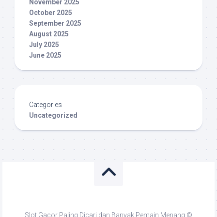
November 2025
October 2025
September 2025
August 2025
July 2025
June 2025
Categories
Uncategorized
Slot Gacor Paling Dicari dan Banyak Pemain Menang ©