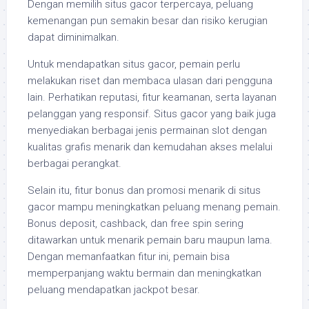
Dengan memilih situs gacor terpercaya, peluang
kemenangan pun semakin besar dan risiko kerugian
dapat diminimalkan.
Untuk mendapatkan situs gacor, pemain perlu
melakukan riset dan membaca ulasan dari pengguna
lain. Perhatikan reputasi, fitur keamanan, serta layanan
pelanggan yang responsif. Situs gacor yang baik juga
menyediakan berbagai jenis permainan slot dengan
kualitas grafis menarik dan kemudahan akses melalui
berbagai perangkat.
Selain itu, fitur bonus dan promosi menarik di situs
gacor mampu meningkatkan peluang menang pemain.
Bonus deposit, cashback, dan free spin sering
ditawarkan untuk menarik pemain baru maupun lama.
Dengan memanfaatkan fitur ini, pemain bisa
memperpanjang waktu bermain dan meningkatkan
peluang mendapatkan jackpot besar.