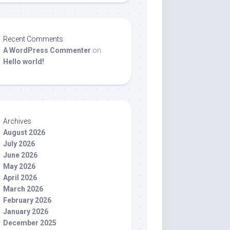
Recent Comments
A WordPress Commenter
on
Hello world!
Archives
August 2026
July 2026
June 2026
May 2026
April 2026
March 2026
February 2026
January 2026
December 2025