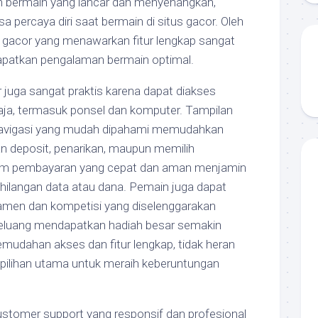
bermain yang lancar dan menyenangkan,
 percaya diri saat bermain di situs gacor. Oleh
us gacor yang menawarkan fitur lengkap sangat
apatkan pengalaman bermain optimal.
juga sangat praktis karena dapat diakses
aja, termasuk ponsel dan komputer. Tampilan
 navigasi yang mudah dipahami memudahkan
 deposit, penarikan, maupun memilih
stem pembayaran yang cepat dan aman menjamin
kehilangan data atau dana. Pemain juga dapat
namen dan kompetisi yang diselenggarakan
 peluang mendapatkan hadiah besar semakin
emudahan akses dan fitur lengkap, tidak heran
i pilihan utama untuk meraih keberuntungan
ustomer support yang responsif dan profesional