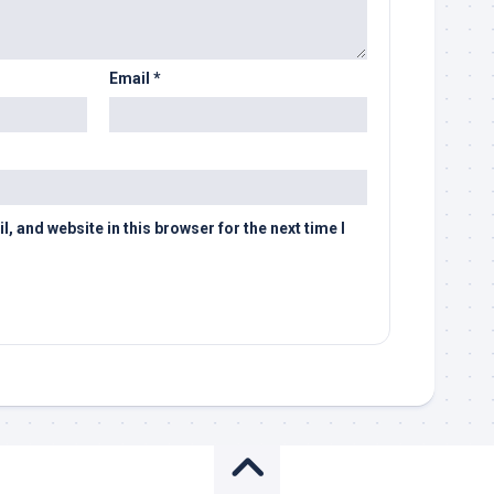
Email
*
 and website in this browser for the next time I