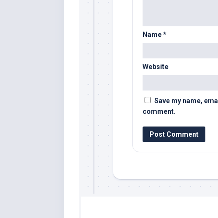
Name
*
Website
Save my name, email,
comment.