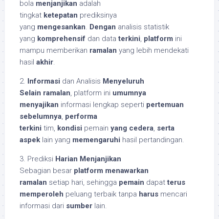
bola
menjanjikan
adalah
tingkat
ketepatan
prediksinya
yang
mengesankan
.
Dengan
analisis statistik
yang
komprehensif
dan data
terkini
,
platform
ini
mampu memberikan
ramalan
yang lebih mendekati
hasil
akhir
.
2.
Informasi
dan Analisis
Menyeluruh
Selain ramalan
, platform ini
umumnya
menyajikan
informasi lengkap seperti
pertemuan
sebelumnya
,
performa
terkini
tim,
kondisi
pemain
yang cedera
,
serta
aspek
lain yang
memengaruhi
hasil pertandingan.
3. Prediksi
Harian Menjanjikan
Sebagian besar
platform menawarkan
ramalan
setiap hari, sehingga
pemain
dapat
terus
memperoleh
peluang terbaik tanpa
harus
mencari
informasi dari
sumber
lain.