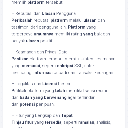
memilih
platform
tersebut:
– Reputasi dan
Ulasan
Pengguna
Periksalah
reputasi
platform
melalui
ulasan
dan
testimoni dari pengguna lain.
Platform
yang
terpercaya
umumnya
memiliki rating
yang
baik dan
banyak
ulasan
positif.
– Keamanan dan Privasi Data
Pastikan
platform tersebut memiliki sistem keamanan
yang
memadai
, seperti
enkripsi
SSL, untuk
melindungi
informasi
pribadi dan transaksi keuangan.
– Legalitas dan
Lisensi
Resmi
Pilihlah
platform yang
telah
memiliki lisensi resmi
dari
badan yang berwenang
agar terhindar
dari
potensi
penipuan.
– Fitur yang Lengkap dan
Tepat
Tinjau fitur
yang
tersedia
, seperti
ramalan
, analisis,