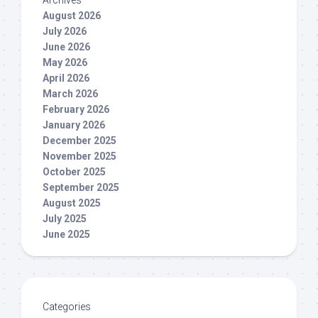
Archives
August 2026
July 2026
June 2026
May 2026
April 2026
March 2026
February 2026
January 2026
December 2025
November 2025
October 2025
September 2025
August 2025
July 2025
June 2025
Categories