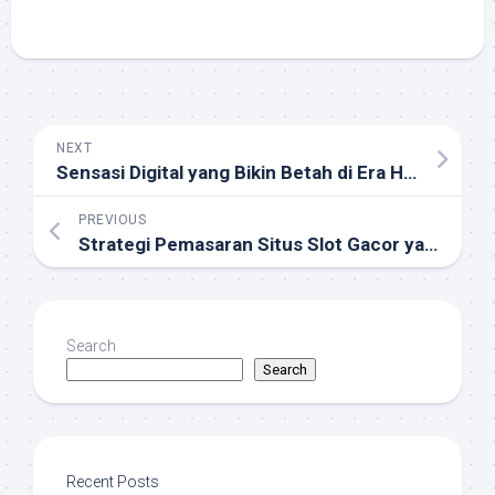
NEXT
Sensasi Digital yang Bikin Betah di Era Hiburan Online
PREVIOUS
Strategi Pemasaran Situs Slot Gacor yang Efektif dalam Dunia Digital
Search
Search
Recent Posts