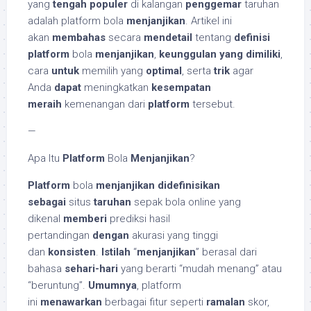
yang
tengah populer
di kalangan
penggemar
taruhan
adalah platform bola
menjanjikan
. Artikel ini
akan
membahas
secara
mendetail
tentang
definisi
platform
bola
menjanjikan
,
keunggulan yang dimiliki
,
cara
untuk
memilih yang
optimal
, serta
trik
agar
Anda
dapat
meningkatkan
kesempatan
meraih
kemenangan dari
platform
tersebut.
—
Apa Itu
Platform
Bola
Menjanjikan
?
Platform
bola
menjanjikan didefinisikan
sebagai
situs
taruhan
sepak bola online yang
dikenal
memberi
prediksi hasil
pertandingan
dengan
akurasi yang tinggi
dan
konsisten
.
Istilah
“
menjanjikan
” berasal dari
bahasa
sehari-hari
yang berarti “mudah menang” atau
“beruntung”.
Umumnya
, platform
ini
menawarkan
berbagai fitur seperti
ramalan
skor,