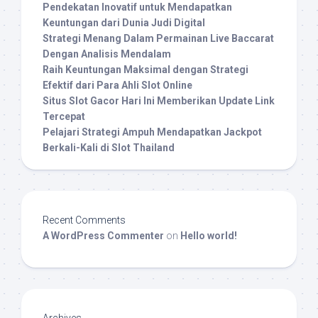
Pendekatan Inovatif untuk Mendapatkan
Keuntungan dari Dunia Judi Digital
Strategi Menang Dalam Permainan Live Baccarat
Dengan Analisis Mendalam
Raih Keuntungan Maksimal dengan Strategi
Efektif dari Para Ahli Slot Online
Situs Slot Gacor Hari Ini Memberikan Update Link
Tercepat
Pelajari Strategi Ampuh Mendapatkan Jackpot
Berkali-Kali di Slot Thailand
Recent Comments
A WordPress Commenter
on
Hello world!