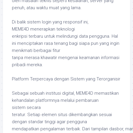
oleh masalah teknis seperti kesalahan, server yang
penuh, atau waktu muat yang lama.
Di balik sistem login yang responsif ini,
MEME4D menerapkan teknologi
enkripsi terbaru untuk melindungi data pengguna. Hal
ini menciptakan rasa tenang bagi siapa pun yang ingin
menikmati berbagai fitur
tanpa merasa khawatir mengenai keamanan informasi
pribadi mereka.
Platform Terpercaya dengan Sistem yang Terorganisir
Sebagai sebuah institusi digital, MEME4D memastikan
kehandalan platformnya melalui pembaruan
sistem secara
teratur. Setiap elemen situs dikembangkan sesuai
dengan standar tinggi agar pengguna
mendapatkan pengalaman terbaik. Dari tampilan dasbor, ma