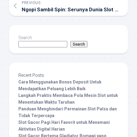
PREVIOUS
Ngopi Sambil Spin: Serunya Dunia Slot Online
Search
Search
Recent Posts
Cara Menggunakan Bonus Deposit Untuk
Mendapatkan Peluang Lebih Baik
Langkah Praktis Membaca Pola Mesin Slot untuk
Menentukan Waktu Taruhan
Panduan Menghindari Permainan Slot Palsu dan
Tidak Terpercaya
Slot Gacor Pagi Hari Favorit untuk Menemani
Aktivitas Digital Harian
Slot Gacor Bertema Gladiator Romawi yang