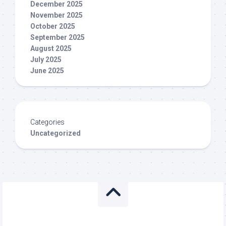
December 2025
November 2025
October 2025
September 2025
August 2025
July 2025
June 2025
Categories
Uncategorized