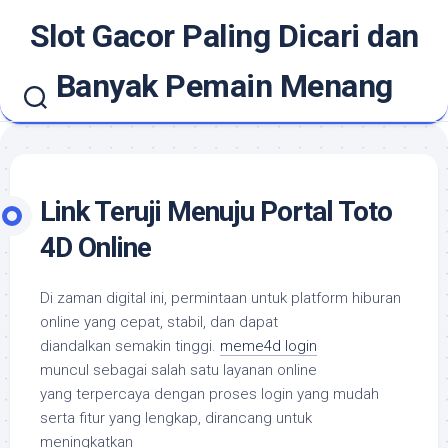
Skip
Slot Gacor Paling Dicari dan
to
content
Banyak Pemain Menang
Link Teruji Menuju Portal Toto
4D Online
Di zaman digital ini, permintaan untuk platform hiburan
online yang cepat, stabil, dan dapat
diandalkan semakin tinggi.
meme4d login
muncul sebagai salah satu layanan online
yang terpercaya dengan proses login yang mudah
serta fitur yang lengkap, dirancang untuk
meningkatkan