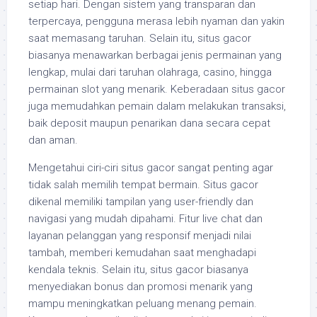
setiap hari. Dengan sistem yang transparan dan
terpercaya, pengguna merasa lebih nyaman dan yakin
saat memasang taruhan. Selain itu, situs gacor
biasanya menawarkan berbagai jenis permainan yang
lengkap, mulai dari taruhan olahraga, casino, hingga
permainan slot yang menarik. Keberadaan situs gacor
juga memudahkan pemain dalam melakukan transaksi,
baik deposit maupun penarikan dana secara cepat
dan aman.
Mengetahui ciri-ciri situs gacor sangat penting agar
tidak salah memilih tempat bermain. Situs gacor
dikenal memiliki tampilan yang user-friendly dan
navigasi yang mudah dipahami. Fitur live chat dan
layanan pelanggan yang responsif menjadi nilai
tambah, memberi kemudahan saat menghadapi
kendala teknis. Selain itu, situs gacor biasanya
menyediakan bonus dan promosi menarik yang
mampu meningkatkan peluang menang pemain.