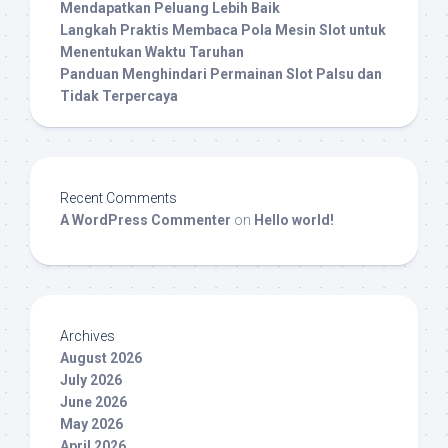
Mendapatkan Peluang Lebih Baik
Langkah Praktis Membaca Pola Mesin Slot untuk
Menentukan Waktu Taruhan
Panduan Menghindari Permainan Slot Palsu dan
Tidak Terpercaya
Recent Comments
A WordPress Commenter
on
Hello world!
Archives
August 2026
July 2026
June 2026
May 2026
April 2026