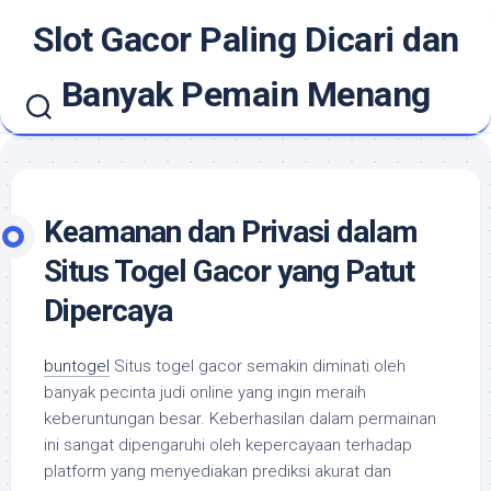
Skip
Slot Gacor Paling Dicari dan
to
content
Banyak Pemain Menang
Keamanan dan Privasi dalam
Situs Togel Gacor yang Patut
Dipercaya
buntogel
Situs togel gacor semakin diminati oleh
banyak pecinta judi online yang ingin meraih
keberuntungan besar. Keberhasilan dalam permainan
ini sangat dipengaruhi oleh kepercayaan terhadap
platform yang menyediakan prediksi akurat dan