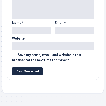
Name
*
Email
*
Website
Save my name, email, and website in this
browser for the next time I comment.