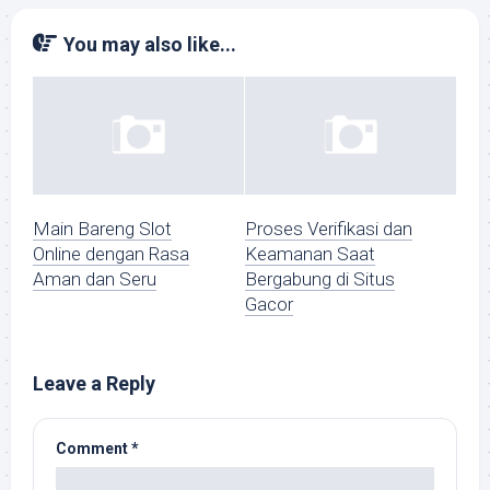
You may also like...
Main Bareng Slot
Proses Verifikasi dan
Online dengan Rasa
Keamanan Saat
Aman dan Seru
Bergabung di Situs
Gacor
Leave a Reply
Comment
*