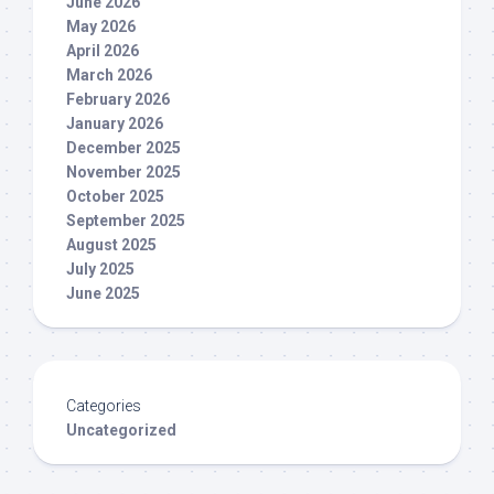
June 2026
May 2026
April 2026
March 2026
February 2026
January 2026
December 2025
November 2025
October 2025
September 2025
August 2025
July 2025
June 2025
Categories
Uncategorized