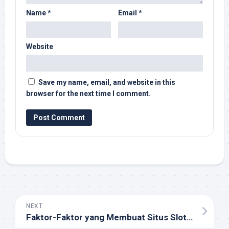
Name
*
Email
*
Website
Save my name, email, and website in this
browser for the next time I comment.
NEXT
Faktor-Faktor yang Membuat Situs Slot Gacor Menjadi Pilihan Utama Penggemar Judi Online