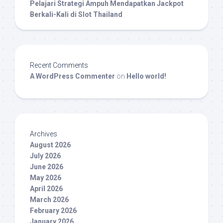
Pelajari Strategi Ampuh Mendapatkan Jackpot
Berkali-Kali di Slot Thailand
Recent Comments
A WordPress Commenter
on
Hello world!
Archives
August 2026
July 2026
June 2026
May 2026
April 2026
March 2026
February 2026
January 2026