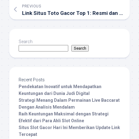
PREVIOUS
Link Situs Toto Gacor Top 1: Resmi dan Terbukti Cuan
Search
Search
Recent Posts
Pendekatan Inovatif untuk Mendapatkan
Keuntungan dari Dunia Judi Digital
Strategi Menang Dalam Permainan Live Baccarat
Dengan Analisis Mendalam
Raih Keuntungan Maksimal dengan Strategi
Efektif dari Para Ahli Slot Online
Situs Slot Gacor Hari Ini Memberikan Update Link
Tercepat