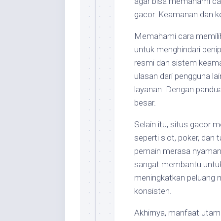
agar bisa memahami cara
gacor. Keamanan dan ke
Memahami cara memilih 
untuk menghindari penipu
resmi dan sistem keaman
ulasan dari pengguna la
layanan. Dengan pandua
besar.
Selain itu, situs gacor
seperti slot, poker, dan 
pemain merasa nyaman 
sangat membantu untuk
meningkatkan peluang 
konsisten.
Akhirnya, manfaat utama