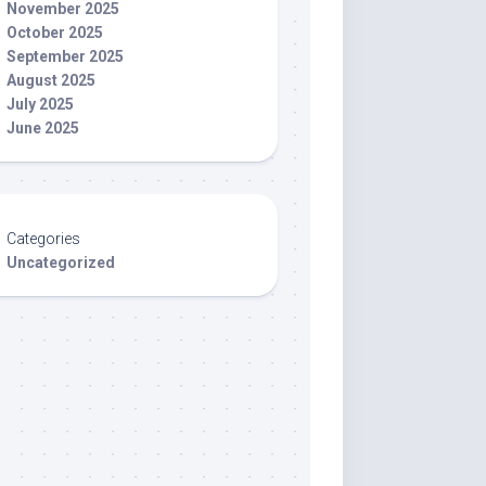
November 2025
October 2025
September 2025
August 2025
July 2025
June 2025
Categories
Uncategorized