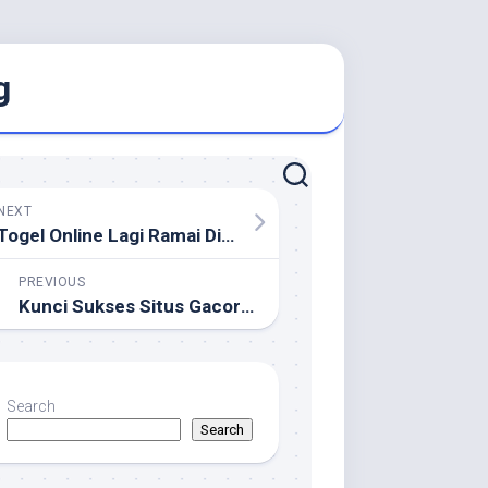
g
NEXT
Togel Online Lagi Ramai Dibicarakan! Ini Alasan Banyak Orang Ikut Terjun dan Cari Peluang Menang
PREVIOUS
Kunci Sukses Situs Gacor dalam Menjaga Loyalitas Pengguna Jangka Panjang
Search
Search