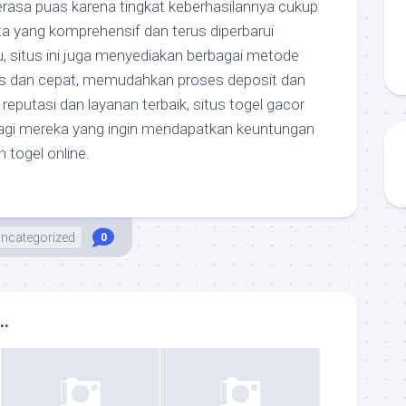
asa puas karena tingkat keberhasilannya cukup
data yang komprehensif dan terus diperbarui
tu, situs ini juga menyediakan berbagai metode
is dan cepat, memudahkan proses deposit dan
eputasi dan layanan terbaik, situs togel gacor
bagi mereka yang ingin mendapatkan keuntungan
 togel online.
ncategorized
0
..