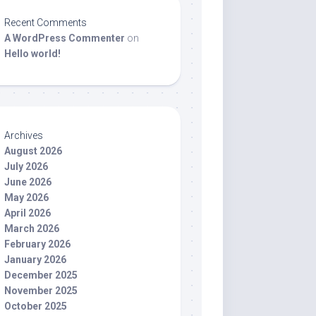
Recent Comments
A WordPress Commenter
on
Hello world!
Archives
August 2026
July 2026
June 2026
May 2026
April 2026
March 2026
February 2026
January 2026
December 2025
November 2025
October 2025