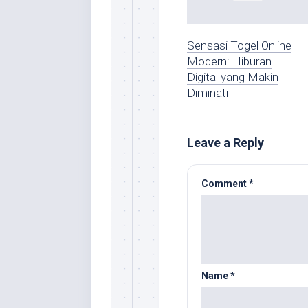
Sensasi Togel Online
Modern: Hiburan
Digital yang Makin
Diminati
Leave a Reply
Comment
*
Name
*