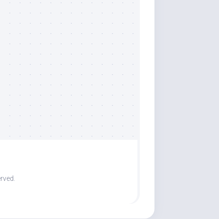
rved.