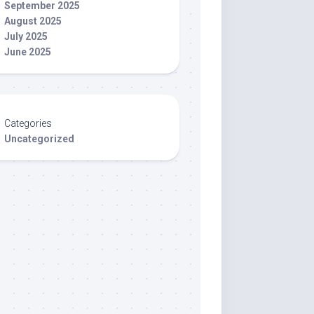
September 2025
August 2025
July 2025
June 2025
Categories
Uncategorized