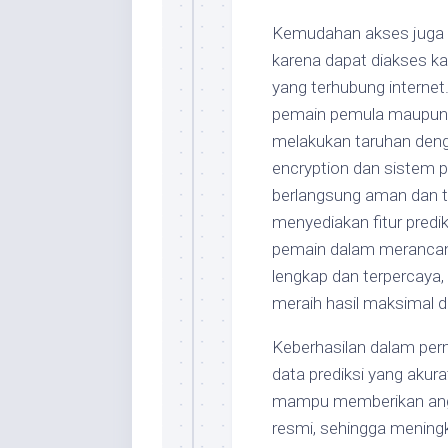
Kemudahan akses juga me
karena dapat diakses ka
yang terhubung internet
pemain pemula maupun p
melakukan taruhan deng
encryption dan sistem 
berlangsung aman dan ter
menyediakan fitur predi
pemain dalam merancang
lengkap dan terpercaya, 
meraih hasil maksimal da
Keberhasilan dalam perm
data prediksi yang akura
mampu memberikan angk
resmi, sehingga mening