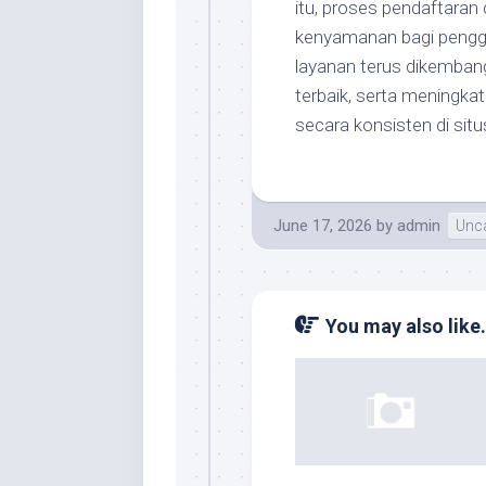
itu, proses pendaftaran
kenyamanan bagi penggu
layanan terus dikemba
terbaik, serta meningk
secara konsisten di situ
June 17, 2026
by
admin
Unca
You may also like.