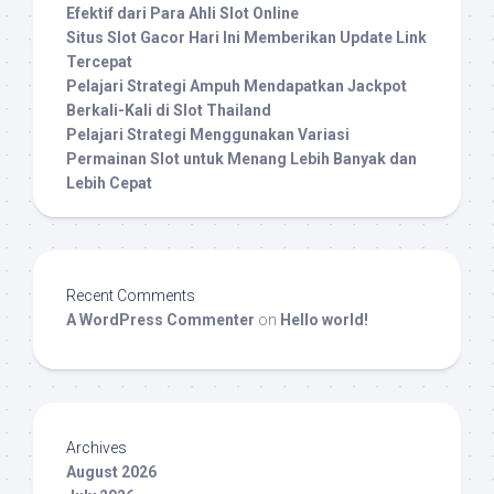
Efektif dari Para Ahli Slot Online
Situs Slot Gacor Hari Ini Memberikan Update Link
Tercepat
Pelajari Strategi Ampuh Mendapatkan Jackpot
Berkali-Kali di Slot Thailand
Pelajari Strategi Menggunakan Variasi
Permainan Slot untuk Menang Lebih Banyak dan
Lebih Cepat
Recent Comments
A WordPress Commenter
on
Hello world!
Archives
August 2026