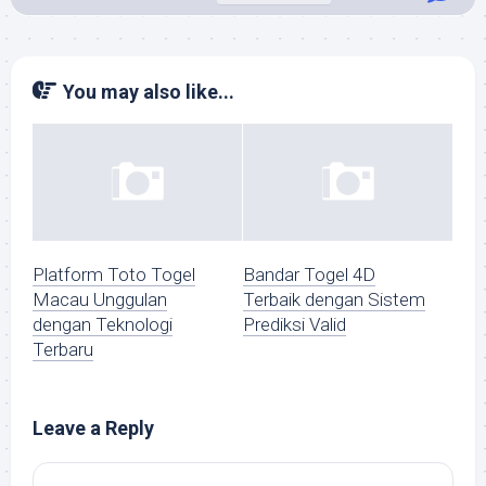
You may also like...
Platform Toto Togel
Bandar Togel 4D
Macau Unggulan
Terbaik dengan Sistem
dengan Teknologi
Prediksi Valid
Terbaru
Leave a Reply