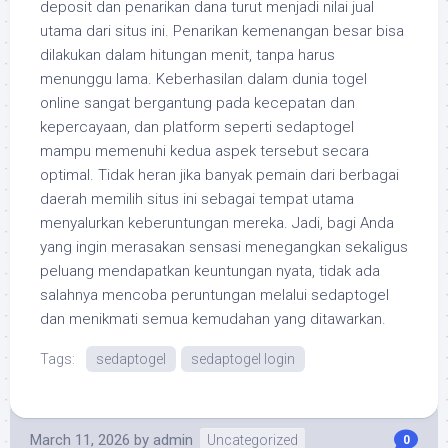
deposit dan penarikan dana turut menjadi nilai jual
utama dari situs ini. Penarikan kemenangan besar bisa
dilakukan dalam hitungan menit, tanpa harus
menunggu lama. Keberhasilan dalam dunia togel
online sangat bergantung pada kecepatan dan
kepercayaan, dan platform seperti sedaptogel
mampu memenuhi kedua aspek tersebut secara
optimal. Tidak heran jika banyak pemain dari berbagai
daerah memilih situs ini sebagai tempat utama
menyalurkan keberuntungan mereka. Jadi, bagi Anda
yang ingin merasakan sensasi menegangkan sekaligus
peluang mendapatkan keuntungan nyata, tidak ada
salahnya mencoba peruntungan melalui sedaptogel
dan menikmati semua kemudahan yang ditawarkan.
Tags:
sedaptogel
sedaptogel login
March 11, 2026
by
admin
Uncategorized
0