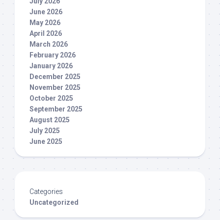
July 2026
June 2026
May 2026
April 2026
March 2026
February 2026
January 2026
December 2025
November 2025
October 2025
September 2025
August 2025
July 2025
June 2025
Categories
Uncategorized