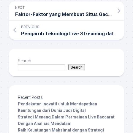
NEXT
Faktor-Faktor yang Membuat Situs Gacor Selalu Dipercaya oleh Pemain Berpengalaman
PREVIOUS
Pengaruh Teknologi Live Streaming dalam Menunjang Keseruan di Situs Gacor
Search
Search
Recent Posts
Pendekatan Inovatif untuk Mendapatkan
Keuntungan dari Dunia Judi Digital
Strategi Menang Dalam Permainan Live Baccarat
Dengan Analisis Mendalam
Raih Keuntungan Maksimal dengan Strategi