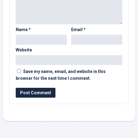
Name
*
Email
*
Website
Save my name, email, and website in this
browser for the next time I comment.