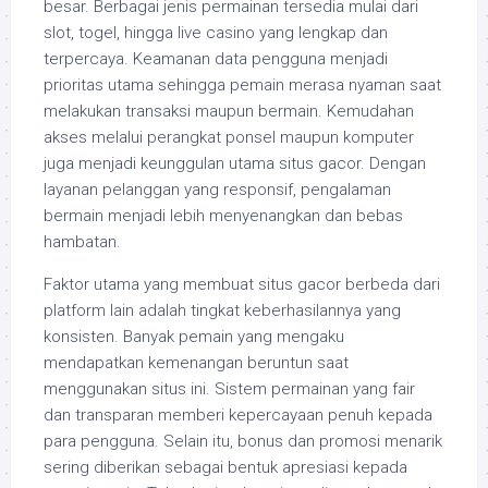
besar. Berbagai jenis permainan tersedia mulai dari
slot, togel, hingga live casino yang lengkap dan
terpercaya. Keamanan data pengguna menjadi
prioritas utama sehingga pemain merasa nyaman saat
melakukan transaksi maupun bermain. Kemudahan
akses melalui perangkat ponsel maupun komputer
juga menjadi keunggulan utama situs gacor. Dengan
layanan pelanggan yang responsif, pengalaman
bermain menjadi lebih menyenangkan dan bebas
hambatan.
Faktor utama yang membuat situs gacor berbeda dari
platform lain adalah tingkat keberhasilannya yang
konsisten. Banyak pemain yang mengaku
mendapatkan kemenangan beruntun saat
menggunakan situs ini. Sistem permainan yang fair
dan transparan memberi kepercayaan penuh kepada
para pengguna. Selain itu, bonus dan promosi menarik
sering diberikan sebagai bentuk apresiasi kepada