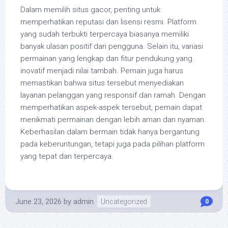
Dalam memilih situs gacor, penting untuk
memperhatikan reputasi dan lisensi resmi. Platform
yang sudah terbukti terpercaya biasanya memiliki
banyak ulasan positif dari pengguna. Selain itu, variasi
permainan yang lengkap dan fitur pendukung yang
inovatif menjadi nilai tambah. Pemain juga harus
memastikan bahwa situs tersebut menyediakan
layanan pelanggan yang responsif dan ramah. Dengan
memperhatikan aspek-aspek tersebut, pemain dapat
menikmati permainan dengan lebih aman dan nyaman.
Keberhasilan dalam bermain tidak hanya bergantung
pada keberuntungan, tetapi juga pada pilihan platform
yang tepat dan terpercaya.
June 23, 2026
by
admin
Uncategorized
0