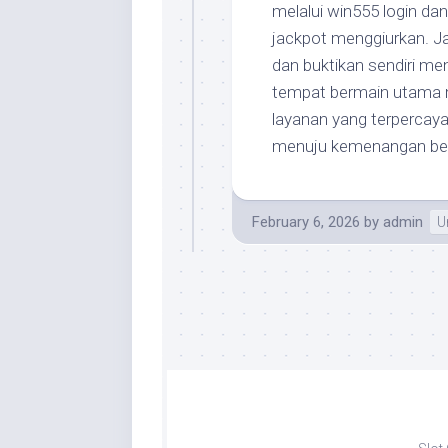
melalui win555 login da
jackpot menggiurkan. Ja
dan buktikan sendiri me
tempat bermain utama m
layanan yang terpercay
menuju kemenangan besa
February 6, 2026
by
admin
U