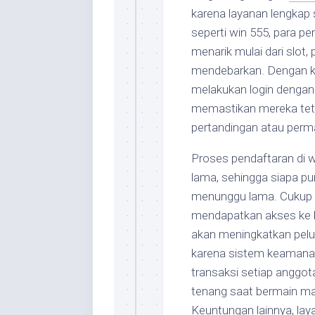
karena layanan lengkap s
seperti win 555, para p
menarik mulai dari slot,
mendebarkan. Dengan k
melakukan login dengan
memastikan mereka teta
pertandingan atau perma
Proses pendaftaran di 
lama, sehingga siapa pu
menunggu lama. Cukup 
mendapatkan akses ke be
akan meningkatkan pelu
karena sistem keamanan 
transaksi setiap anggo
tenang saat bermain ma
Keuntungan lainnya, lay