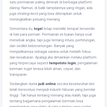
satu permainan paling diminati di berbagai platform
daring. Namun, di balik tampilannya yang ringan, ada
juga strategi kecil yang bisa diterapkan untuk
meningkatkan peluang menang.
Sementara itu,
togel
tetap memiliki tempat tersendiri
di hati para pemain. Permainan ini bukan hanya soal
menebak angka, tapi juga tentang intuisi, perhitungan,
dan sedikit keberuntungan. Banyak yang
menjadikannya sebagai sarana untuk melatih fokus
dan kesabaran. Apalagi jika dimainkan melalui platform
yang terpercaya seperti
tempototo login
, pengalaman
bermain togel terasa lebih aman, cepat, dan
transparan.
Sedangkan dunia
judi online
secara keseluruhan kini
telah berevolusi menjadi industri hiburan yang bernilai
tinggi. Tak hanya tentang menang atau kalah, tapi juga
tentang bagaimana pengalaman bermain bisa
memberikan rasa rileks di sela rutinitas yang padat.