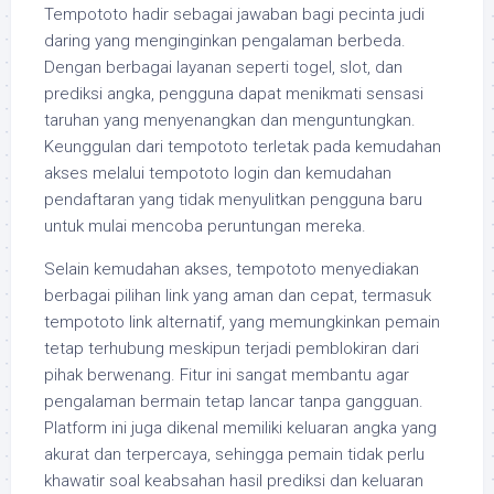
Tempototo hadir sebagai jawaban bagi pecinta judi
daring yang menginginkan pengalaman berbeda.
Dengan berbagai layanan seperti togel, slot, dan
prediksi angka, pengguna dapat menikmati sensasi
taruhan yang menyenangkan dan menguntungkan.
Keunggulan dari tempototo terletak pada kemudahan
akses melalui tempototo login dan kemudahan
pendaftaran yang tidak menyulitkan pengguna baru
untuk mulai mencoba peruntungan mereka.
Selain kemudahan akses, tempototo menyediakan
berbagai pilihan link yang aman dan cepat, termasuk
tempototo link alternatif, yang memungkinkan pemain
tetap terhubung meskipun terjadi pemblokiran dari
pihak berwenang. Fitur ini sangat membantu agar
pengalaman bermain tetap lancar tanpa gangguan.
Platform ini juga dikenal memiliki keluaran angka yang
akurat dan terpercaya, sehingga pemain tidak perlu
khawatir soal keabsahan hasil prediksi dan keluaran