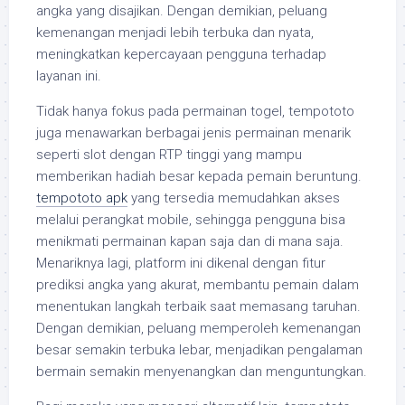
angka yang disajikan. Dengan demikian, peluang
kemenangan menjadi lebih terbuka dan nyata,
meningkatkan kepercayaan pengguna terhadap
layanan ini.
Tidak hanya fokus pada permainan togel, tempototo
juga menawarkan berbagai jenis permainan menarik
seperti slot dengan RTP tinggi yang mampu
memberikan hadiah besar kepada pemain beruntung.
tempototo apk
yang tersedia memudahkan akses
melalui perangkat mobile, sehingga pengguna bisa
menikmati permainan kapan saja dan di mana saja.
Menariknya lagi, platform ini dikenal dengan fitur
prediksi angka yang akurat, membantu pemain dalam
menentukan langkah terbaik saat memasang taruhan.
Dengan demikian, peluang memperoleh kemenangan
besar semakin terbuka lebar, menjadikan pengalaman
bermain semakin menyenangkan dan menguntungkan.