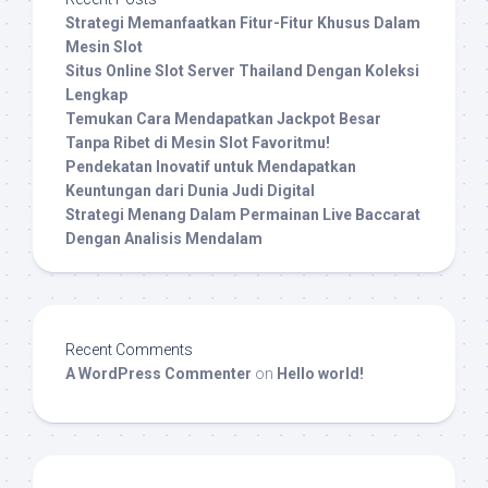
Strategi Memanfaatkan Fitur-Fitur Khusus Dalam
Mesin Slot
Situs Online Slot Server Thailand Dengan Koleksi
Lengkap
Temukan Cara Mendapatkan Jackpot Besar
Tanpa Ribet di Mesin Slot Favoritmu!
Pendekatan Inovatif untuk Mendapatkan
Keuntungan dari Dunia Judi Digital
Strategi Menang Dalam Permainan Live Baccarat
Dengan Analisis Mendalam
Recent Comments
A WordPress Commenter
on
Hello world!