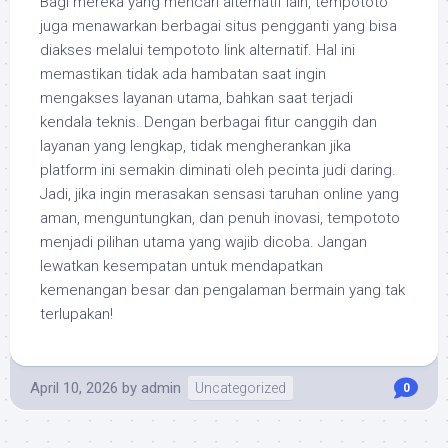
Bagi mereka yang mencari alternatif lain, tempototo
juga menawarkan berbagai situs pengganti yang bisa
diakses melalui tempototo link alternatif. Hal ini
memastikan tidak ada hambatan saat ingin
mengakses layanan utama, bahkan saat terjadi
kendala teknis. Dengan berbagai fitur canggih dan
layanan yang lengkap, tidak mengherankan jika
platform ini semakin diminati oleh pecinta judi daring.
Jadi, jika ingin merasakan sensasi taruhan online yang
aman, menguntungkan, dan penuh inovasi, tempototo
menjadi pilihan utama yang wajib dicoba. Jangan
lewatkan kesempatan untuk mendapatkan
kemenangan besar dan pengalaman bermain yang tak
terlupakan!
April 10, 2026
by
admin
Uncategorized
0