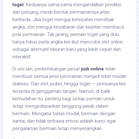
togel
. Keduanya sama-sama mengandalkan prediksi
dan peluang, meski bentuk permainannya jelas
berbeda. Jika togel menguji ketepatan menebak
angka, slot menguji kesabaran dan kejelian membaca
pola permainan. Tak jarang, pemain togel yang dulu
hanya fokus pada angka kini ikut mencoba slot online
sebagai alternatif hiburan baru yang lebih cepat dan
interaktif.
Di sisi lain, perkembangan pesat
judi online
telah
membuat semua jenis permainan menjadi lebih mudah
diakses. Dari slot, poker, hingga togel — semuanya kini
tersedia di genggaman tangan. Namun, di balik
kemudahan itu, penting bagi setiap pemain untuk
tetap mengedepankan tanggung jawab dalam
bermain. Mengatur batas modal, bermain dengan
santai, dan tidak terbawa emosi adalah kunci agar
pengalaman bermain tetap menyenangkan.