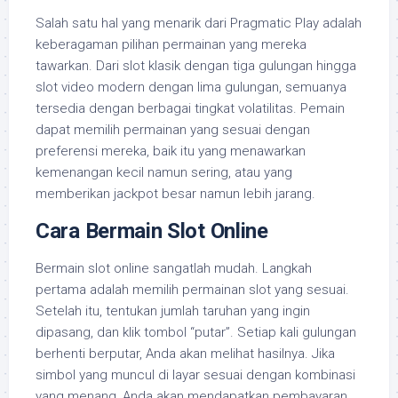
Salah satu hal yang menarik dari Pragmatic Play adalah
keberagaman pilihan permainan yang mereka
tawarkan. Dari slot klasik dengan tiga gulungan hingga
slot video modern dengan lima gulungan, semuanya
tersedia dengan berbagai tingkat volatilitas. Pemain
dapat memilih permainan yang sesuai dengan
preferensi mereka, baik itu yang menawarkan
kemenangan kecil namun sering, atau yang
memberikan jackpot besar namun lebih jarang.
Cara Bermain Slot Online
Bermain slot online sangatlah mudah. Langkah
pertama adalah memilih permainan slot yang sesuai.
Setelah itu, tentukan jumlah taruhan yang ingin
dipasang, dan klik tombol “putar”. Setiap kali gulungan
berhenti berputar, Anda akan melihat hasilnya. Jika
simbol yang muncul di layar sesuai dengan kombinasi
yang menang, Anda akan mendapatkan pembayaran