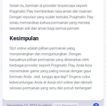
Selain itu, bermain di provider terpercaya seperti
Pragmatic Play memberikan rasa aman dan nyaman.
Dengan reputasi yang sudah terbukti, Pragmatic Play
selalu memastikan bahwa permainan yang mereka
tawarkan adil dan aman bagi semua pemain.
Kesimpulan
Slot online adalah pilihan permainan yang
menyenangkan dan menguntungkan. Dengan
banyaknya pilihan permainan yang ditawarkan oleh
berbagai provider seperti Pragmatic Play, Anda bisa
menemukan game yang paling sesuai dengan gaya
bermain Anda. Jadi, tunggu apa lagi? Segera coba
keberuntungan Anda di dunia slot online dan nikmati
sensasi permainan yang seru dan penuh tantangan!
December 13, 2025
by
admin
Uncategorized
0