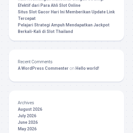
Efektif dari Para Ahli Slot Online
Situs Slot Gacor Hari Ini Memberikan Update Link
Tercepat
Pelajari Strategi Ampuh Mendapatkan Jackpot
Berkali-Kali di Slot Thailand
Recent Comments
A WordPress Commenter
on
Hello world!
Archives
August 2026
July 2026
June 2026
May 2026