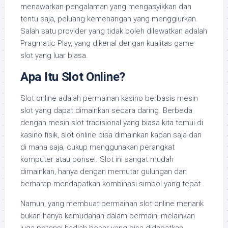
menawarkan pengalaman yang mengasyikkan dan
tentu saja, peluang kemenangan yang menggiurkan.
Salah satu provider yang tidak boleh dilewatkan adalah
Pragmatic Play, yang dikenal dengan kualitas game
slot yang luar biasa.
Apa Itu Slot Online?
Slot online adalah permainan kasino berbasis mesin
slot yang dapat dimainkan secara daring. Berbeda
dengan mesin slot tradisional yang biasa kita temui di
kasino fisik, slot online bisa dimainkan kapan saja dan
di mana saja, cukup menggunakan perangkat
komputer atau ponsel. Slot ini sangat mudah
dimainkan, hanya dengan memutar gulungan dan
berharap mendapatkan kombinasi simbol yang tepat.
Namun, yang membuat permainan slot online menarik
bukan hanya kemudahan dalam bermain, melainkan