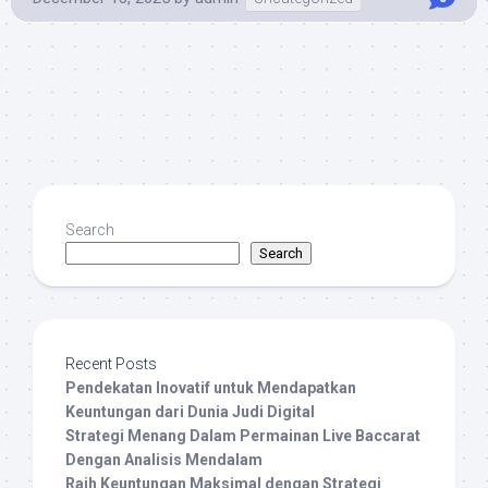
Search
Search
Recent Posts
Pendekatan Inovatif untuk Mendapatkan
Keuntungan dari Dunia Judi Digital
Strategi Menang Dalam Permainan Live Baccarat
Dengan Analisis Mendalam
Raih Keuntungan Maksimal dengan Strategi