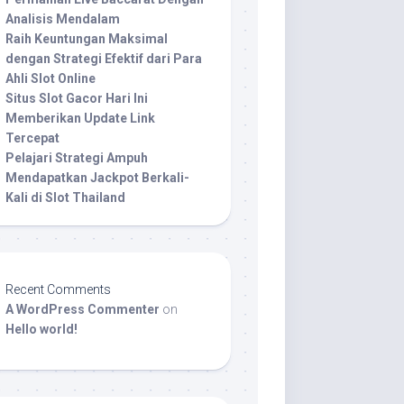
Analisis Mendalam
Raih Keuntungan Maksimal
dengan Strategi Efektif dari Para
Ahli Slot Online
Situs Slot Gacor Hari Ini
Memberikan Update Link
Tercepat
Pelajari Strategi Ampuh
Mendapatkan Jackpot Berkali-
Kali di Slot Thailand
Recent Comments
A WordPress Commenter
on
Hello world!