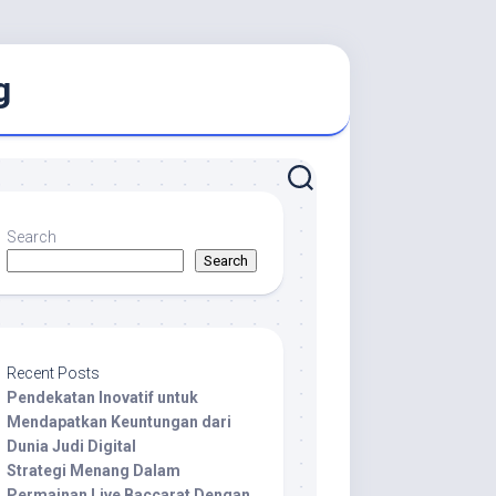
g
Search
Search
Recent Posts
Pendekatan Inovatif untuk
Mendapatkan Keuntungan dari
Dunia Judi Digital
Strategi Menang Dalam
Permainan Live Baccarat Dengan