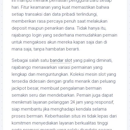
ini mampu menarik perhatian pengguna baru setiap
hari. Fitur keamanan yang kuat memastikan bahwa
setiap transaksi dan data pribadi terlindungi,
memberikan rasa percaya penuh saat melakukan
deposit maupun penarikan dana. Tidak hanya itu,
rajabango login yang sederhana memudahkan pemain
untuk mengakses akun mereka kapan saja dan di
mana saja, tanpa hambatan berarti.
Sebagai salah satu
bandar slot
yang paling diminati,
rajabango menawarkan variasi permainan yang
lengkap dan menguntungkan. Koleksi mesin slot yang
tersedia didesain dengan grafis menarik dan peluang
jackpot besar, membuat pengalaman bermain
semakin seru dan mendebarkan. Pemain juga dapat
menikmati layanan pelanggan 24 jam yang responsif,
siap membantu jika menghadapi kendala selama
proses bermain. Keberhasilan situs ini tidak lepas dari
komitmen menyediakan layanan berkualitas tinggi