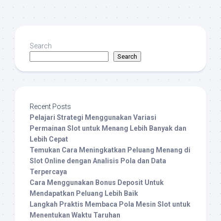
Search
Search
Recent Posts
Pelajari Strategi Menggunakan Variasi
Permainan Slot untuk Menang Lebih Banyak dan
Lebih Cepat
Temukan Cara Meningkatkan Peluang Menang di
Slot Online dengan Analisis Pola dan Data
Terpercaya
Cara Menggunakan Bonus Deposit Untuk
Mendapatkan Peluang Lebih Baik
Langkah Praktis Membaca Pola Mesin Slot untuk
Menentukan Waktu Taruhan