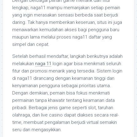
Dengan berbagai pilihan game menarik dan fitur
lengkap, naga11 mampu memanjakan setiap pemain
yang ingin merasakan sensasi berbeda saat berjudi
daring. Tak hanya memberikan keseruan, situs ini juga
menawarkan kemudahan akses bagi pengguna baru
maupun lama melalui proses naga11 daftar yang
simpel dan cepat.
Setelah berhasil mendaftar, langkah berikutnya adalah
melakukan
naga 11
login agar bisa menikmati seluruh
fitur dan promosi menarik yang tersedia. Sistem login
di naga11 dirancang dengan keamanan tinggi dan
kenyamanan pengguna sebagai prioritas utama.
Dengan demikian, pemain bisa fokus menikmati
permainan tanpa khawatir tentang keamanan data
pribadi. Berbagai jenis game seperti slot, taruhan
olahraga, dan live casino dapat diakses secara real-
time, membuat pengalaman berjudi virtual semakin
seru dan mengasyikkan.