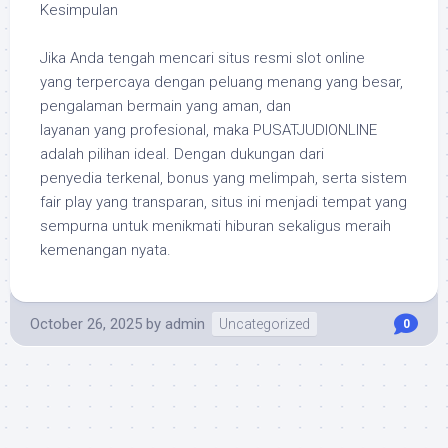
Kesimpulan
Jika Anda tengah mencari situs resmi slot online
yang terpercaya dengan peluang menang yang besar,
pengalaman bermain yang aman, dan
layanan yang profesional, maka PUSATJUDIONLINE
adalah pilihan ideal. Dengan dukungan dari
penyedia terkenal, bonus yang melimpah, serta sistem
fair play yang transparan, situs ini menjadi tempat yang
sempurna untuk menikmati hiburan sekaligus meraih
kemenangan nyata.
October 26, 2025
by
admin
Uncategorized
0