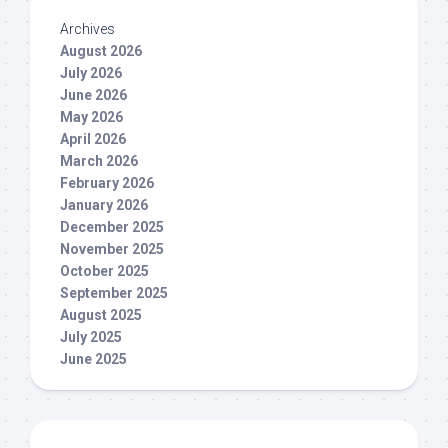
Archives
August 2026
July 2026
June 2026
May 2026
April 2026
March 2026
February 2026
January 2026
December 2025
November 2025
October 2025
September 2025
August 2025
July 2025
June 2025