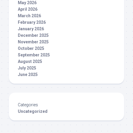
May 2026
April 2026
March 2026
February 2026
January 2026
December 2025
November 2025
October 2025
September 2025
August 2025
July 2025
June 2025
Categories
Uncategorized