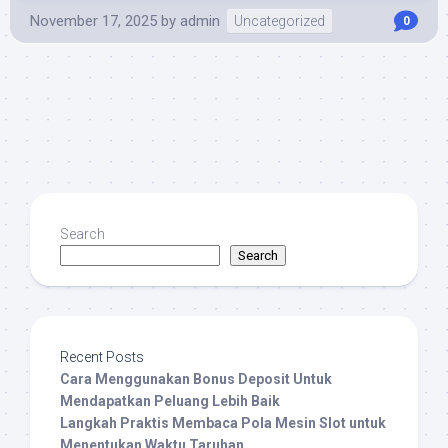
November 17, 2025
by
admin
Uncategorized
0
Search
Search
Recent Posts
Cara Menggunakan Bonus Deposit Untuk
Mendapatkan Peluang Lebih Baik
Langkah Praktis Membaca Pola Mesin Slot untuk
Menentukan Waktu Taruhan